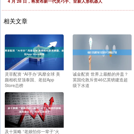
4 月 28 日，将发布新一代灵巧手、全新人形机器人
相关文章
灵菲配资 “AI手办”风靡全球 美
诚金配资 世界上最酷的井盖？
颜相机登顶泰国、老挝App
英国伦敦斥资46亿英镑建造超
Store总榜
级下水道
及十策略 “老娘怕你一辈子”火