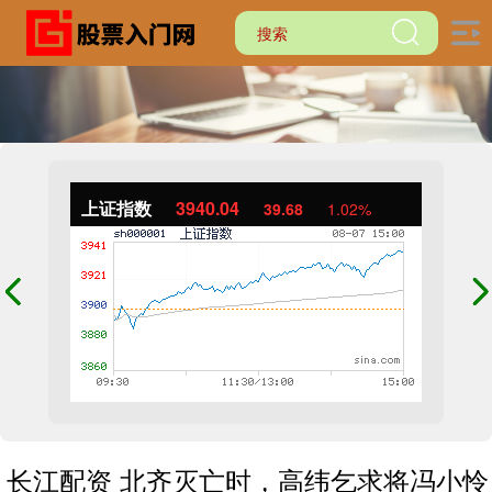
上证指数
3940.04
39.68
1.02%
长江配资 北齐灭亡时，高纬乞求将冯小怜