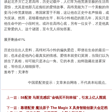
谈起北齐灭亡之君高纬，历史记载中，人们常为他荒唐至极的生活而
震惊，尤其是他那几近痴狂的爱情故事。高纬竟能为了一个美貌的侍
妾冯小怜荒废朝政，将国家置于不顾，这让他在正史中名声狼藉，成
为笑谈。然而，若细看他的生平，和冯小怜相恋的那几年，其实只是
他生命中的一小段时光。或许在高纬心底，另有一位女子，才是他真
正挚爱的人。这个谜团，至今无人得知答案。
展开剩余41%
历史往往出人意料，高纬对冯小怜的偏执爱恋，即便在生命的最后一
刻，也未必是他内心最真实的情感。爱情本就变幻莫测，当我们以为
抓住了真相，却可能只是冰山一角。它的本质，始终隐藏在迷雾深
处，等待后人细细探寻。
发布于：天津市
中国星配资提示：文章来自网络，不代表本站观点。
上一篇：
58配资 马斯克感叹“金钱买不到幸福”，引发上亿人围观
下一篇：
靠谱配资 魔法原子 The Magic X 具身智能创新大会定档