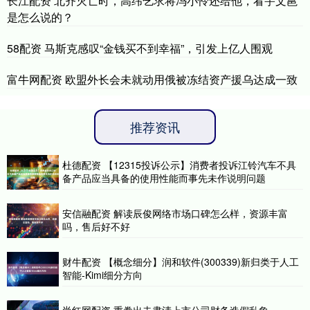
长江配资 北齐灭亡时，高纬乞求将冯小怜还给他，看宇文邕
是怎么说的？
58配资 马斯克感叹“金钱买不到幸福”，引发上亿人围观
富牛网配资 欧盟外长会未就动用俄被冻结资产援乌达成一致
推荐资讯
杜德配资 【12315投诉公示】消费者投诉江铃汽车不具
备产品应当具备的使用性能而事先未作说明问题
安信融配资 解读辰俊网络市场口碑怎么样，资源丰富
吗，售后好不好
财牛配资 【概念细分】润和软件(300339)新归类于人工
智能-Kimi细分方向