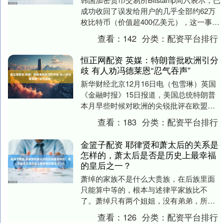
成功收回了误发给用户的几乎全部约62万
枚比特币（价值超400亿美元），这一事件
一度拉低了该平台上比特币的价格。 据....
查看：
142
分类：
配资平台排行
恒正网配资 英媒：特朗普批欧洲引分
歧 有人劝冯德莱恩“忍气吞声”
新华财经北京12月16日电（包雪琳）英国
《金融时报》15日报道，美国总统特朗普
本月早些时候对欧洲的尖锐批评在欧盟内
部引发分歧，一些欧洲国家担忧强烈回应
查看：
183
分类：
配资平台排行
美方批评可....
金篮子配资 耶律贤和萧太后的关系是
怎样的，萧太后是否是历史上最幸福
的皇后之一？
萧绰的家族不是什么大贵族，在后族里面
只能算中等的，根本与述律平家族比不
了。萧绰只有两个姐姐，没有弟弟，所谓
的靠山实际上只有父亲。萧隗因应该不是
查看：
126
分类：
配资平台排行
她的亲弟，这个在以....