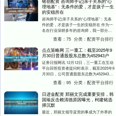
铭创配资 咨询师手记|亲子关系的“心
理地基”：无条件的爱，才是孩子一生
的安稳所在
咨询师手记|亲子关系的“心理地基”：无条
件的爱，才是孩子一生的安稳所在 作为一
名在行业深耕多年的咨询师，我一部分日
常工作是坐在咨询室里，引导孩子们道出
查看：
75
分类：
配资平台排行
他们的心事....
点点策略网 三一重工：截至2025年9
月30日普通股股东总数为452943户
证券日报网讯 12月12日，三一重工在互动
平台回答投资者提问时表示，截至2025年9
月30日，公司普通股股东总数为452943
户。....
查看：
95
分类：
配资平台排行
日进金配资 郑丽文完成重要安排，韩
国瑜反击赖清德原因曝光，柯建铭选
择沉默
最近，郑丽文领导蓝营的事成为了外界的