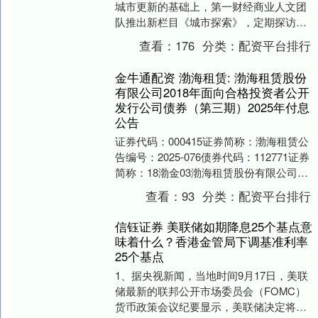
城市更新的基础上，第一财经商业人文团
队推出新栏目《城市探索》，定期探访、
盘点最新开放的城市文旅空间。公园、博
查看：
176
分类：
配资平台排行
物馆、书店、美术....
金牛通配资 渤海租赁: 渤海租赁股份
有限公司2018年面向合格投资者公开
发行公司债券（第三期）2025年付息
公告
证券代码：000415证券简称：渤海租赁公
告编号：2025-076债券代码：112771证券
简称：18渤金03渤海租赁股份有限公司本
公司及董事会全体成员保证信息....
查看：
93
分类：
配资平台排行
信钰证券 美联储如期降息25个基点意
味着什么？香港金管局下调基准利率
25个基点
1、据央视新闻，当地时间9月17日，美联
储最新的联邦公开市场委员会（FOMC）
货币政策会议纪要显示，美联储决定将联