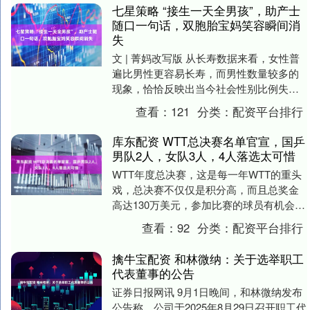
七星策略 “接生一天全男孩”，助产士
随口一句话，双胞胎宝妈笑容瞬间消
失
文 | 菁妈改写版 从长寿数据来看，女性普
遍比男性更容易长寿，而男性数量较多的
现象，恰恰反映出当今社会性别比例失衡
的严峻现实。 虽然时代进步了，男女平等
查看：
121
分类：
配资平台排行
的观念早....
库东配资 WTT总决赛名单官宣，国乒
男队2人，女队3人，4人落选太可惜
WTT年度总决赛，这是每一年WTT的重头
戏，总决赛不仅仅是积分高，而且总奖金
高达130万美元，参加比赛的球员有机会拿
到年度的最高奖金，毕竟这也是年度最高
查看：
92
分类：
配资平台排行
的强手对....
擒牛宝配资 和林微纳：关于选举职工
代表董事的公告
证券日报网讯 9月1日晚间，和林微纳发布
公告称，公司于2025年8月29日召开职工代