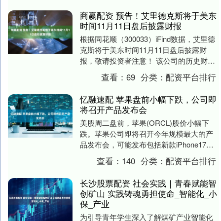
商赢配资 预告！艾里德克斯将于美东
时间11月11日盘后披露财报
根据同花顺（300033）iFind数据，艾里德
克斯将于美东时间11月11日盘后披露财
报，敬请投资者注意！ 该公司的历史财报
披露情况： 日期（美东时间）发布时间....
查看：
69
分类：
配资平台排行
忆融速配 苹果盘前小幅下跌，公司即
将召开产品发布会
美股周二盘前，苹果(ORCL)股价小幅下
跌。苹果公司即将召开今年规模最大的产
品发布会，可能发布包括新款iPhone17在
内的最新系列设备。分析师称iPhone1....
查看：
140
分类：
配资平台排行
长沙股票配资 社会实践｜青春赋能智
创矿山 实践铸魂勇担使命_智能化_小
保_产业
为引导青年学生深入了解煤矿产业智能化