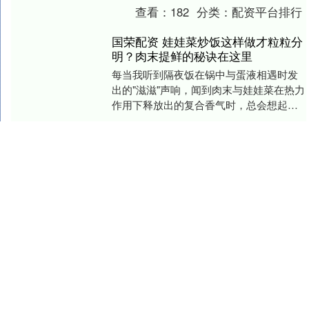
邦基金利率目标区间下调25个基点，至
查看：
182
分类：
配资平台排行
4.00%....
国荣配资 娃娃菜炒饭这样做才粒粒分
明？肉末提鲜的秘诀在这里
每当我听到隔夜饭在锅中与蛋液相遇时发
出的"滋滋"声响，闻到肉末与娃娃菜在热力
作用下释放出的复合香气时，总会想起大
学时宿舍里那口黑乎乎的电饭锅。那时我
查看：
148
分类：
配资平台排行
们几个穷学生....
盟牛配资 【12315投诉公示】消费者
投诉尚品宅配无故拖延、无理拒绝履
行三包义务问题
本站消息，根据12315消费者投诉信息公示
平台数据，尚品宅配新增1件消费者投诉公
示，详情如下： 被投诉企业：广州尚品宅
配家居股份有限公司投诉基本信息：2025
查看：
222
分类：
配资平台排行
年....
股米配资网 八十年代最美的女明星，
你最喜欢哪一位？