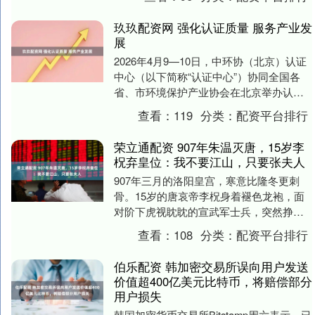
日....
玖玖配资网 强化认证质量 服务产业发
展
2026年4月9—10日，中环协（北京）认证
中心（以下简称“认证中心”）协同全国各
省、市环境保护产业协会在北京举办认证
工作总结和培训会。会议系统回顾了2025
查看：
119
分类：
配资平台排行
年....
荣立通配资 907年朱温灭唐，15岁李
柷弃皇位：我不要江山，只要张夫人
907年三月的洛阳皇宫，寒意比隆冬更刺
骨。15岁的唐哀帝李柷身着褪色龙袍，面
对阶下虎视眈眈的宣武军士兵，突然挣脱
宦官的搀扶，朝着王座上的朱温嘶吼：“这
查看：
108
分类：
配资平台排行
江山你要便....
伯乐配资 韩加密交易所误向用户发送
价值超400亿美元比特币，将赔偿部分
用户损失
韩国加密货币交易所Bitstamp周六表示，已