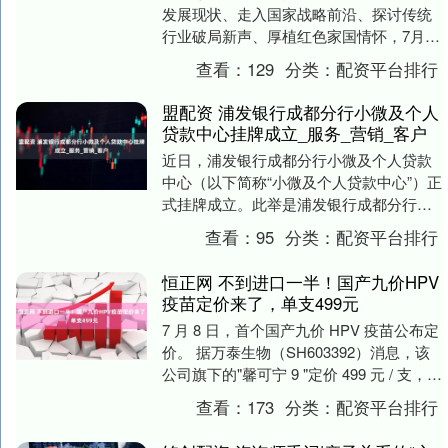
发展现状、走入国家战略前沿、探讨传统
行业破局新声、厚植红色家国情怀，7月22
日至24日，软件学院“破局·新声”暑期社会
查看：
129
分类：
配资平台排行
实践队....
盟配资 浦发银行成都分行小微及个人
贷款中心挂牌成立_服务_营销_客户
近日，浦发银行成都分行小微及个人贷款
中心（以下简称“小微及个人贷款中心”）正
式挂牌成立。此举是浦发银行成都分行深
入践行“金融为民”理念，深刻把握金融工作
查看：
95
分类：
配资平台排行
的政治性....
恒正网 不到进口一半！国产九价HPV
疫苗定价来了，单支499元
7 月 8 日，首个国产九价 HPV 疫苗公布定
价。 据万泰生物（SH603392）消息，该
公司旗下的"馨可宁 9 "定价 499 元 / 支，定
价约为进口九价....
查看：
173
分类：
配资平台排行