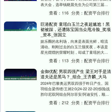
表大会，选举钱晓晨先生为公司第三届董
事会职工董事，钱晓晨先生将与公司
查看：
116
分类：
配资平台排行
2025....
巨港配资 童瑶白玉兰之夜超尴尬！黑
裙被踩，还遭陈宝国当众甩冷脸_奖项
_资本_张国立
娱乐圈的名利场，向来是表面光鲜，暗流
涌动。刚刚过去的白玉兰颁奖夜，本该是
星光熠熠的荣耀时刻，却成了童瑶的大
型“社死”现场。这位 40 岁的视后，在众目
查看：
113
分类：
配资平台排行
睽睽之下，....
金御优配 男双四强产生 梁王对手是清
道夫还是黑马？_组合_王齐麟_大马
2024年巴黎奥运男双四强于昨日产生。国
羽组合梁伟铿/王昶2:0(24-22 22-20)惊险战
胜印尼双阿组合阿尔菲安/阿迪安托，顺利
挺进四强。 2024年巴黎....
查看：
212
分类：
配资平台排行