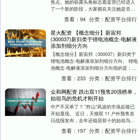
焦点。她的崭露头角标志着蓝营已经进入
了一个新的阶段，大家都在关注她是否能
够对蓝营做出重大改革，是否能够带领蓝
查看：
94
分类：
配资平台排行
营摆脱过去那种迟....
星火配资 【概念细分】新宙邦
(300037)新归类于锂电池概念-电解液
添加剂细分方向
【概念细分】新宙邦（300037）新归类于
锂电池概念-电解液添加剂细分方向。 锂电
池概念-电解液添加剂细分方向指的是：锂
电池电解液添加剂是在电解液中少量添加
查看：
233
分类：
配资平台排行
（通....
众和网配资 跌出双11预售20强榜单，
始祖鸟的危机才刚开始
中产不买单了？ "炸山"风波的市场反噬已
开始显现。 近日，天猫双 11 户外预售首
日战报发布，去年还稳居前十的始祖鸟，
今年彻底消失在 20 强榜单之外。 这并
查看：
197
分类：
配资平台排行
不....