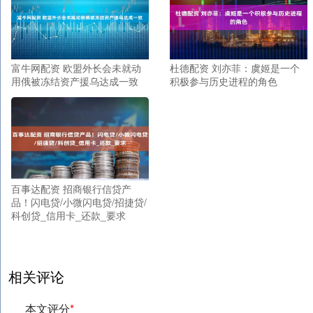
富牛网配资 欧盟外长会未就动
杜德配资 刘亦菲：虞姬是一个
用俄被冻结资产援乌达成一致
积极参与历史进程的角色
百事达配资 招商银行信贷产
品！闪电贷/小微闪电贷/招捷贷/
科创贷_信用卡_还款_要求
相关评论
本文评分
*