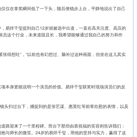
他仅仅在拿奖瞬间低了一下头，随后便稳步上台，平静地说出了自己
，易烊千玺提到自己12岁就被选中出道，一直在高关注度、高压的
演员这个行业，未来道阻且长，我希望能够通过我自己的努力和作
紧张得想吐”，“以前也有幻想过、脑补过这种画面，但坐在这儿其实
奖项本身更能说明一个演员的价值。易烊千玺获奖时现场演员们的反
当镜头扫过台下，捕捉到的是张艺谋、惠英红等前辈欣慰的表情，以及
的道路迎来了一个里程碑。而台下那些由衷祝福的笑容则告诉我们：
抱与师长的微笑。24岁的易烊千玺，用他的坚持与实力，赢得了这