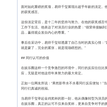
面对如此重磅的奖项，易烊千玺展现出超乎年龄的淡定。
的获奖感言。
这份淡定背后，是十二年的坚持与努力。在他的获奖感言中
工作下生活。他表达了对演员行业的热爱：“很荣幸接触到
品，赢得观众发自内心的尊重。”
事后在采访中，易烊千玺却透露了自己当时的真实心情：“
就是蒙了，完全的紧张，就是现场瞎想的。”
## 同行认可的价值
在娱乐圈这样一个竞争激烈的环境中，同行的反应往往比
应，无疑是对他这些年来努力的最大肯定。
正如一位网友所说：“果然影帝水不水看同行反应便知！”
同行们真诚的祝福。
当易烊千玺举起金鸡奖杯的那一刻，他从偶像转型为演员
在娱乐圈，真正的认可不仅来自奖杯，更来自竞争对手的拥