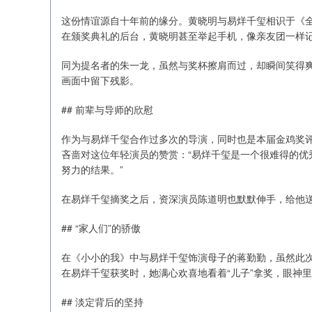
这份情谊源自十年前的缘分。黄晓明与易烊千玺相识于《
在颁奖典礼的后台，黄晓明甚至举起手机，像亲友团一样
同为提名者的朱一龙，虽然与奖杯擦肩而过，却瞬间笑得
画面中留下残影。
## 前辈与导师的欣慰
作为与易烊千玺合作过多次的导演，同时也是本届金鸡奖
吝啬对这位年轻演员的赞赏：“易烊千玺是一个很难得的优
努力的结果。”
在易烊千玺摘奖之后，资深演员陈道明也默默伸手，给他
## “家人们”的骄傲
在《小小的我》中与易烊千玺饰演母子的蒋勤勤，虽然此次
在易烊千玺获奖时，她满心欢喜地看着“儿子”拿奖，眼神
## 淡定背后的坚持