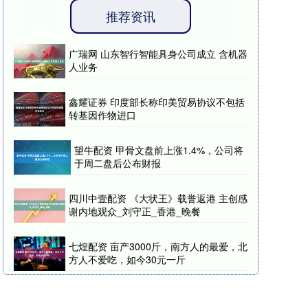
推荐资讯
广瑞网 山东智行智能具身公司成立 含机器
人业务
鑫耀证券 印度部长称印美贸易协议不包括
转基因作物进口
望牛配资 甲骨文盘前上涨1.4%，公司将
于周二盘后公布财报
四川中壹配资 《大状王》载誉返港 主创感
谢内地观众_刘守正_香港_晚餐
七煌配资 亩产3000斤，南方人的最爱，北
方人不爱吃，如今30元一斤