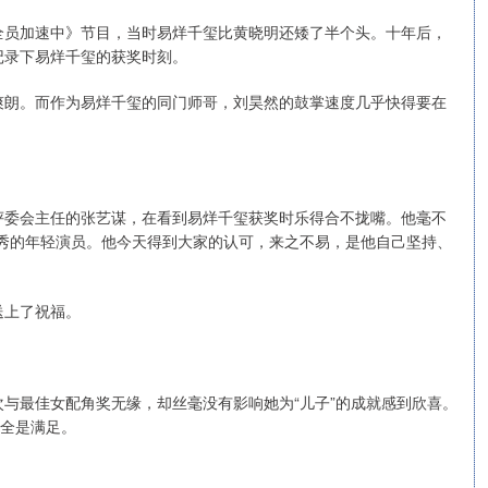
全员加速中》节目，当时易烊千玺比黄晓明还矮了半个头。十年后，
记录下易烊千玺的获奖时刻。
爽朗。而作为易烊千玺的同门师哥，刘昊然的鼓掌速度几乎快得要在
评委会主任的张艺谋，在看到易烊千玺获奖时乐得合不拢嘴。他毫不
秀的年轻演员。他今天得到大家的认可，来之不易，是他自己坚持、
送上了祝福。
与最佳女配角奖无缘，却丝毫没有影响她为“儿子”的成就感到欣喜。
里全是满足。