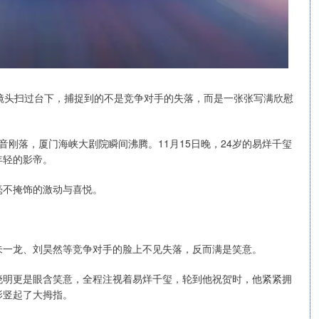
镜头扫过台下，捕捉到的不是竞争对手的失落，而是一张张写满欣慰
音刚落，厦门海峡大剧院瞬间沸腾。11月15日晚，24岁的易烊千玺
年轻的影帝。
毫不掩饰的激动与喜悦。
朱一龙、刘昊然等竞争对手的脸上不见失落，反而满是笑意。
晓明更是眼含笑意，全程注视着易烊千玺，轮到他祝贺时，他紧紧拥
影竖起了大拇指。