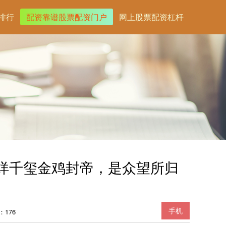
排行
配资靠谱股票配资门户
网上股票配资杠杆
烊千玺金鸡封帝，是众望所归
手机
：176