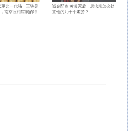
代更比一代强！王骁是
诚金配资 黄巢死后，唐僖宗怎么处
代，南京照相馆演的特
置他的几十个姬妾？