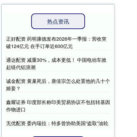
热点资讯
正好配资 药明康德发布2026年一季报：营收突
破124亿元 在手订单近600亿元
通达配资 减重30%，成本更低！ 中国电动车掀
起镁代铝浪潮
诚金配资 黄巢死后，唐僖宗怎么处置他的几十个
姬妾？
鑫耀证券 印度部长称印美贸易协议不包括转基因
作物进口
无优配资 委内瑞拉：特多曾协助美国“盗取”油轮