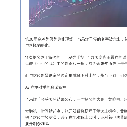
第38届金鸡奖颁奖典礼现场，当易烊千玺的名字被念出，
与喜悦的脸庞。
“4次提名终于得奖的——易烊千玺！” 颁奖嘉宾王景春的话
凭借《小小的我》中的刘春和一角，成为金鸡奖历史上最
而与这位新晋影帝的淡定形成鲜明对比的，是台下同行们
## 竞争对手的真诚祝福
当易烊千玺获奖的结果公布，一同提名的大鹏、黄晓明、
大鹏第一时间站起身，张开双臂给易烊千玺送上拥抱。黄
抱了这位年轻演员，甚至在他准备上台时，还对着他的背
展开剩余75%