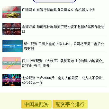
广瑞网 山东智行智能具身公司成立 含机器人业务
鑫耀证券 印度部长称印美贸易协议不包括转基因作物进
口
望牛配资 甲骨文盘前上涨1.4%，公司将于周二盘后公
布财报
四川中壹配资 《大状王》载誉返港 主创感谢内地观众_
刘守正_香港_晚餐
七煌配资 亩产3000斤，南方人的最爱，北方人不爱吃，
如今30元一斤
中国星配资
配资平台排行