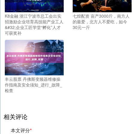
K8金融 浙江宁波市总工会出实
七煌配资 亩产3000斤，南方人
招激励企业培育高技能产业工人
的最爱，北方人不爱吃，如今
&#32;企业工匠学堂“孵化”人才
30元一斤
可获奖补
丰云股票 丹佛斯变频器维修操
作指南及安全须知_进行_故障_
检查
相关评论
本文评分
*