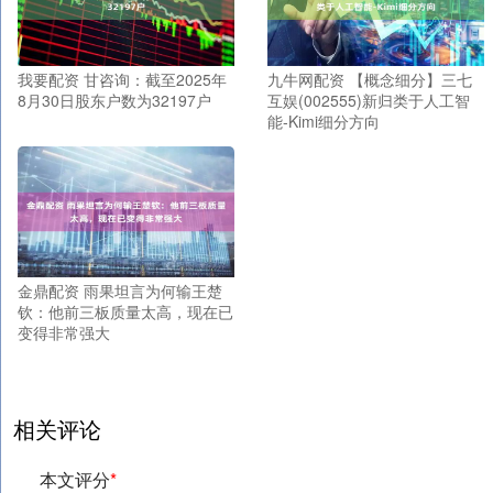
我要配资 甘咨询：截至2025年
九牛网配资 【概念细分】三七
8月30日股东户数为32197户
互娱(002555)新归类于人工智
能-Kimi细分方向
金鼎配资 雨果坦言为何输王楚
钦：他前三板质量太高，现在已
变得非常强大
相关评论
本文评分
*