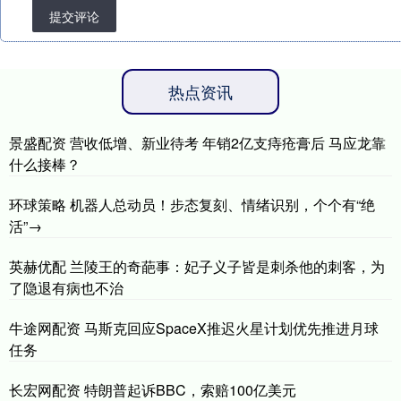
提交评论
热点资讯
景盛配资 营收低增、新业待考 年销2亿支痔疮膏后 马应龙靠
什么接棒？
环球策略 机器人总动员！步态复刻、情绪识别，个个有“绝
活”→
英赫优配 兰陵王的奇葩事：妃子义子皆是刺杀他的刺客，为
了隐退有病也不治
牛途网配资 马斯克回应SpaceX推迟火星计划优先推进月球
任务
长宏网配资 特朗普起诉BBC，索赔100亿美元