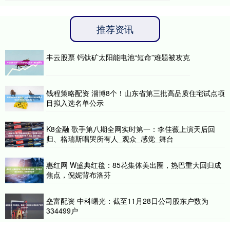
推荐资讯
丰云股票 钙钛矿太阳能电池“短命”难题被攻克
钱程策略配资 淄博8个！山东省第三批高品质住宅试点项
目拟入选名单公示
K8金融 歌手第八期全网实时第一：李佳薇上演天后回
归、格瑞斯唱哭所有人_观众_感觉_舞台
惠红网 W盛典红毯：85花集体美出圈，热巴重大回归成
焦点，倪妮背布洛芬
垒富配资 中科曙光：截至11月28日公司股东户数为
334499户