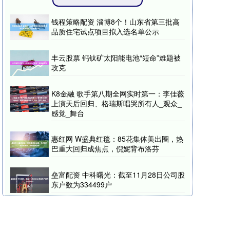
钱程策略配资 淄博8个！山东省第三批高
品质住宅试点项目拟入选名单公示
丰云股票 钙钛矿太阳能电池“短命”难题被
攻克
K8金融 歌手第八期全网实时第一：李佳薇
上演天后回归、格瑞斯唱哭所有人_观众_
感觉_舞台
惠红网 W盛典红毯：85花集体美出圈，热
巴重大回归成焦点，倪妮背布洛芬
垒富配资 中科曙光：截至11月28日公司股
东户数为334499户