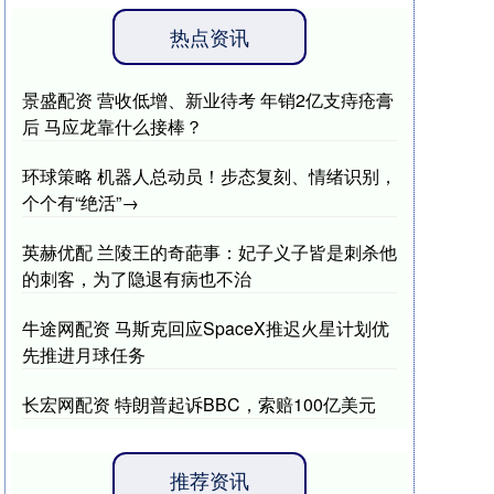
热点资讯
景盛配资 营收低增、新业待考 年销2亿支痔疮膏
后 马应龙靠什么接棒？
环球策略 机器人总动员！步态复刻、情绪识别，
个个有“绝活”→
英赫优配 兰陵王的奇葩事：妃子义子皆是刺杀他
的刺客，为了隐退有病也不治
牛途网配资 马斯克回应SpaceX推迟火星计划优
先推进月球任务
长宏网配资 特朗普起诉BBC，索赔100亿美元
推荐资讯