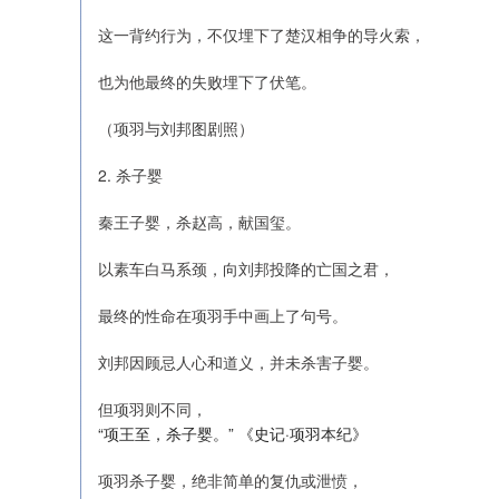
这一背约行为，不仅埋下了楚汉相争的导火索，
也为他最终的失败埋下了伏笔。
（项羽与刘邦图剧照）
2. 杀子婴
秦王子婴，杀赵高，献国玺。
以素车白马系颈，向刘邦投降的亡国之君，
最终的性命在项羽手中画上了句号。
刘邦因顾忌人心和道义，并未杀害子婴。
但项羽则不同，
“项王至，杀子婴。” 《史记·项羽本纪》
项羽杀子婴，绝非简单的复仇或泄愤，