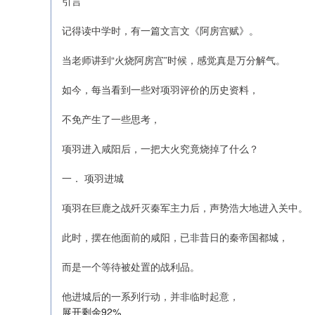
引言
记得读中学时，有一篇文言文《阿房宫赋》。
当老师讲到“火烧阿房宫”时候，感觉真是万分解气。
如今，每当看到一些对项羽评价的历史资料，
不免产生了一些思考，
项羽进入咸阳后，一把大火究竟烧掉了什么？
一． 项羽进城
项羽在巨鹿之战歼灭秦军主力后，声势浩大地进入关中。
此时，摆在他面前的咸阳，已非昔日的秦帝国都城，
而是一个等待被处置的战利品。
他进城后的一系列行动，并非临时起意，
展开剩余92%