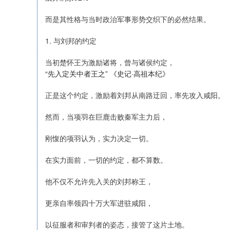
而是其性格与当时政治军事形势交织下的必然结果。
1. 与刘邦的约定
当初楚怀王为激励诸将，曾与诸侯约定，
“先入定关中者王之” 《史记·高祖本纪》
正是这个约定，激励着刘邦从南路迂回，率先攻入咸阳。
然而，当项羽在巨鹿击败秦军主力后，
刚愎的项羽认为，实力决定一切。
在实力面前，一切的约定，都不算数。
他不仅不允许先入关的刘邦称王，
更亲自率领四十万大军进驻咸阳，
以征服者和审判者的姿态，接管了这片土地。