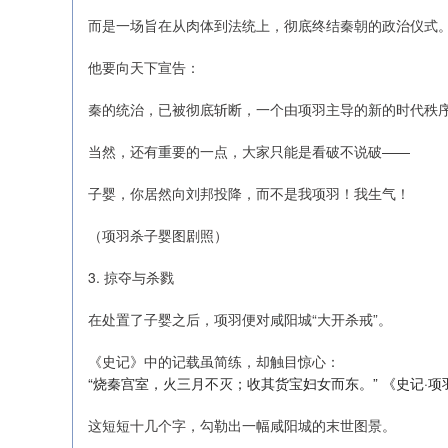
而是一场旨在从肉体到法统上，彻底终结秦朝的政治仪式
他要向天下宣告：
秦的统治，已被彻底斩断，一个由项羽主导的新的时代秩
当然，还有重要的一点，大家只能是看破不说破——
子婴，你居然向刘邦投降，而不是我项羽！我生气！
（项羽杀子婴图剧照）
3. 掠夺与杀戮
在处置了子婴之后，项羽便对咸阳城“大开杀戒”。
《史记》中的记载虽简练，却触目惊心：
“烧秦宫室，火三月不灭；收其货宝妇女而东。” 《史记·项
这短短十几个字，勾勒出一幅咸阳城的末世图景。