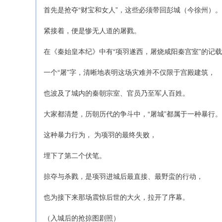
首先是抢夺“财宝和女人”，这些必须带回彭城（今徐州）。
紧接着，便是惨无人道的屠戮。
在《秦始皇本纪》中有“项羽遂西，屠烧咸阳秦宫室”的记
一个“屠”字，清晰地表明这场灾难并不仅限于宫殿建筑，
也波及了城内的秦朝宗室、官员乃至军人百姓。
大家都清楚，历朝历代的争斗中，“屠城”都属于一种暴行。
这种暴力行为， 为项羽的最终失败，
埋下了第二个伏笔。
掠夺与杀戮，是项羽进城后最直接、最野蛮的行动，
也为接下来那场震惊后世的大火，拉开了序幕。
（入城后的抢掠图剧照）