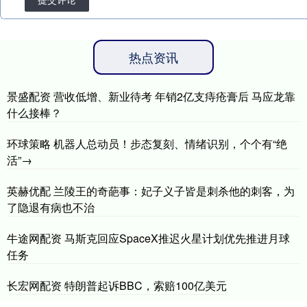
热点资讯
景盛配资 营收低增、新业待考 年销2亿支痔疮膏后 马应龙靠
什么接棒？
环球策略 机器人总动员！步态复刻、情绪识别，个个有“绝
活”→
英赫优配 兰陵王的奇葩事：妃子义子皆是刺杀他的刺客，为
了隐退有病也不治
牛途网配资 马斯克回应SpaceX推迟火星计划优先推进月球
任务
长宏网配资 特朗普起诉BBC，索赔100亿美元