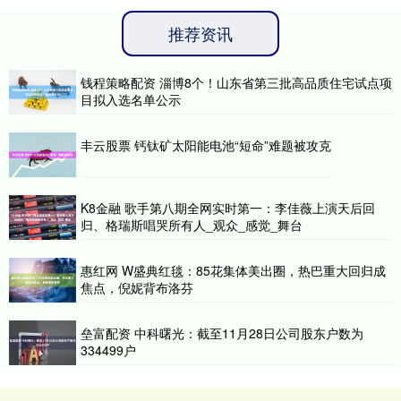
推荐资讯
钱程策略配资 淄博8个！山东省第三批高品质住宅试点项
目拟入选名单公示
丰云股票 钙钛矿太阳能电池“短命”难题被攻克
K8金融 歌手第八期全网实时第一：李佳薇上演天后回
归、格瑞斯唱哭所有人_观众_感觉_舞台
惠红网 W盛典红毯：85花集体美出圈，热巴重大回归成
焦点，倪妮背布洛芬
垒富配资 中科曙光：截至11月28日公司股东户数为
334499户