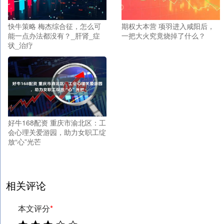
快牛策略 梅杰综合征，怎么可
期权大本营 项羽进入咸阳后，
能一点办法都没有？_肝肾_症
一把大火究竟烧掉了什么？
状_治疗
好牛168配资 重庆市渝北区：工
会心理关爱游园，助力女职工绽
放“心”光芒
相关评论
本文评分
*