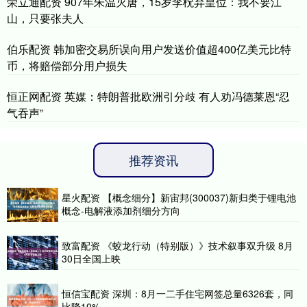
荣立通配资 907年朱温灭唐，15岁李柷弃皇位：我不要江
山，只要张夫人
伯乐配资 韩加密交易所误向用户发送价值超400亿美元比特
币，将赔偿部分用户损失
恒正网配资 英媒：特朗普批欧洲引分歧 有人劝冯德莱恩“忍
气吞声”
推荐资讯
星火配资 【概念细分】新宙邦(300037)新归类于锂电池
概念-电解液添加剂细分方向
致富配资 《蛟龙行动（特别版）》技术叙事双升级 8月
30日全国上映
恒信宝配资 深圳：8月一二手住宅网签总量6326套，同
比降10%