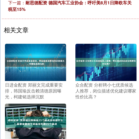
下一篇：
耐思徳配资 德国汽车工业协会：呼吁美8月1日降欧车关
税至15%
相关文章
日进金配资 郑丽文完成重要安
众合配资 分析聘小七优质候选
排，韩国瑜反击赖清德原因曝
人推荐，岗位描述优化建议哪家
光，柯建铭选择沉默
性价比高？