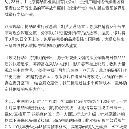
8月28日，由北京博纳影业集团有限公司、贵州广电网络传媒集团有
限责任公司等出品的军事战争巨制《蛟龙行动》特别版在贵阳越界影
城举行专场路演。
路演现场，博纳影业行政总裁、制片人蒋德富，导演林超贤及部分主
演与观众深度交流，分享影片特别版制作背后的故事。据悉，该片将
于8月30日全国上映，以更臻完美的品质登陆全国院线，为观众带来
一场兼具技术震撼与精神厚度的银幕盛宴。
《蛟龙行动》特别版的推出，源于对观众反馈的深度倾听与对作品品
质的执着追求。蒋德富在采访中提到，影片春节档上映后，收到大量
观众的中肯意见，“创作中我们可能会忽略一些元素，观众的提醒让作
品更完善”。林超贤也表示，原版影片在潜艇线与蛟龙小队线的平衡上
存在提升空间，“结合观众建议，我们梳理过往多个剪辑版本，最终确
定特别版的叙事方向”。
为此，主创团队历时半年打磨，将原版145分钟精炼至130分钟，一方
面对叙事结构进行优化，剪掉冗余支线，让剧情紧紧围绕主线展开，
强化“直接开干”的畅爽体验；另一方面进行技术升级，针对原版24帧
格式下海底镜头细节模糊、动态拖影的问题，此次特别版的普通版与
CINITY版本升级为48帧高帧率格式，高速动作镜头更丝滑，水下场景