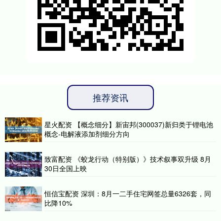
推荐资讯
星火配资 【概念细分】新宙邦(300037)新归类于锂电池
概念-电解液添加剂细分方向
致富配资 《蛟龙行动（特别版）》技术叙事双升级 8月
30日全国上映
恒信宝配资 深圳：8月一二手住宅网签总量6326套，同
比降10%