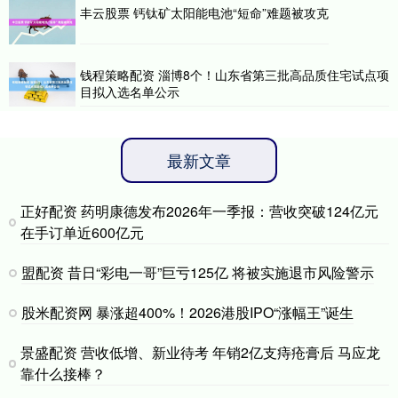
丰云股票 钙钛矿太阳能电池“短命”难题被攻克
钱程策略配资 淄博8个！山东省第三批高品质住宅试点项
目拟入选名单公示
最新文章
正好配资 药明康德发布2026年一季报：营收突破124亿元
在手订单近600亿元
盟配资 昔日“彩电一哥”巨亏125亿 将被实施退市风险警示
股米配资网 暴涨超400%！2026港股IPO“涨幅王”诞生
景盛配资 营收低增、新业待考 年销2亿支痔疮膏后 马应龙
靠什么接棒？