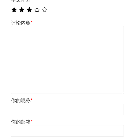
评论内容
*
你的昵称
*
你的邮箱
*