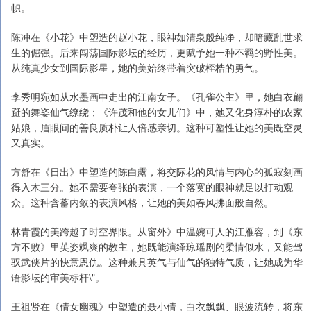
帜。
陈冲在《小花》中塑造的赵小花，眼神如清泉般纯净，却暗藏乱世求
生的倔强。后来闯荡国际影坛的经历，更赋予她一种不羁的野性美。
从纯真少女到国际影星，她的美始终带着突破桎梏的勇气。
李秀明宛如从水墨画中走出的江南女子。《孔雀公主》里，她白衣翩
跹的舞姿仙气缭绕；《许茂和他的女儿们》中，她又化身淳朴的农家
姑娘，眉眼间的善良质朴让人倍感亲切。这种可塑性让她的美既空灵
又真实。
方舒在《日出》中塑造的陈白露，将交际花的风情与内心的孤寂刻画
得入木三分。她不需要夸张的表演，一个落寞的眼神就足以打动观
众。这种含蓄内敛的表演风格，让她的美如春风拂面般自然。
林青霞的美跨越了时空界限。从窗外》中温婉可人的江雁容，到《东
方不败》里英姿飒爽的教主，她既能演绎琼瑶剧的柔情似水，又能驾
驭武侠片的快意恩仇。这种兼具英气与仙气的独特气质，让她成为华
语影坛的审美标杆\"。
王祖贤在《倩女幽魂》中塑造的聂小倩，白衣飘飘、眼波流转，将东