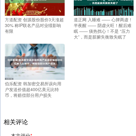
方道配资 创源股份股价3天涨超
道正网 入睡难 —— 心脾两虚！
30% 称IP联名产品对业绩影响
半夜醒 —— 阴虚火旺！醒后难
有限
眠 —— 痰热扰心！不是 “压力
大”，而是脏腑失衡致失眠了
伯乐配资 韩加密交易所误向用
户发送价值超400亿美元比特
币，将赔偿部分用户损失
相关评论
本文评分
*