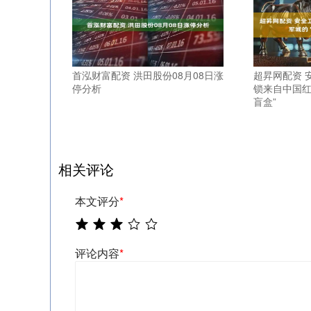
首泓财富配资 洪田股份08月08日涨
超昇网配资 
停分析
锁来自中国红
盲盒”
相关评论
本文评分
*
评论内容
*