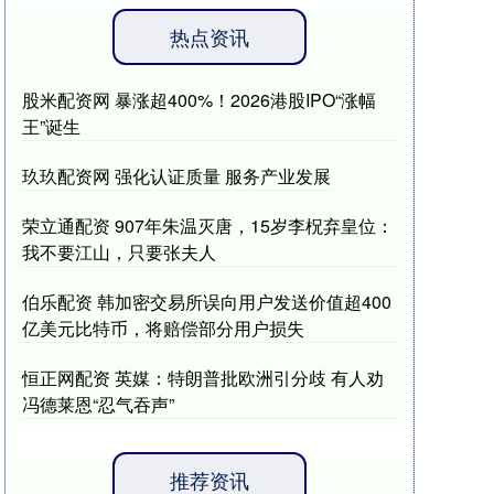
热点资讯
股米配资网 暴涨超400%！2026港股IPO“涨幅
王”诞生
玖玖配资网 强化认证质量 服务产业发展
荣立通配资 907年朱温灭唐，15岁李柷弃皇位：
我不要江山，只要张夫人
伯乐配资 韩加密交易所误向用户发送价值超400
亿美元比特币，将赔偿部分用户损失
恒正网配资 英媒：特朗普批欧洲引分歧 有人劝
冯德莱恩“忍气吞声”
推荐资讯