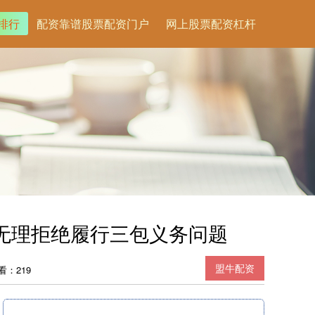
排行
配资靠谱股票配资门户
网上股票配资杠杆
、无理拒绝履行三包义务问题
盟牛配资
看：219