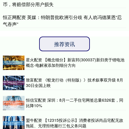
币，将赔偿部分用户损失
恒正网配资 英媒：特朗普批欧洲引分歧 有人劝冯德莱恩“忍
气吞声”
推荐资讯
星火配资 【概念细分】新宙邦(300037)新归类于锂电池
概念-电解液添加剂细分方向
致富配资 《蛟龙行动（特别版）》技术叙事双升级 8月
30日全国上映
恒信宝配资 深圳：8月一二手住宅网签总量6326套，同
比降10%
盟牛配资 【12315投诉公示】消费者投诉尚品宅配无故
拖延、无理拒绝履行三包义务问题