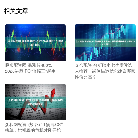
相关文章
股米配资网 暴涨超400%！
众合配资 分析聘小七优质候选
2026港股IPO“涨幅王”诞生
人推荐，岗位描述优化建议哪家
性价比高？
众和网配资 跌出双11预售20强
榜单，始祖鸟的危机才刚开始