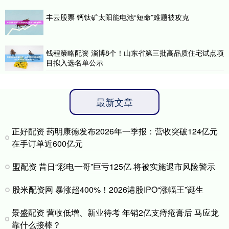
丰云股票 钙钛矿太阳能电池“短命”难题被攻克
钱程策略配资 淄博8个！山东省第三批高品质住宅试点项
目拟入选名单公示
最新文章
正好配资 药明康德发布2026年一季报：营收突破124亿元
在手订单近600亿元
盟配资 昔日“彩电一哥”巨亏125亿 将被实施退市风险警示
股米配资网 暴涨超400%！2026港股IPO“涨幅王”诞生
景盛配资 营收低增、新业待考 年销2亿支痔疮膏后 马应龙
靠什么接棒？