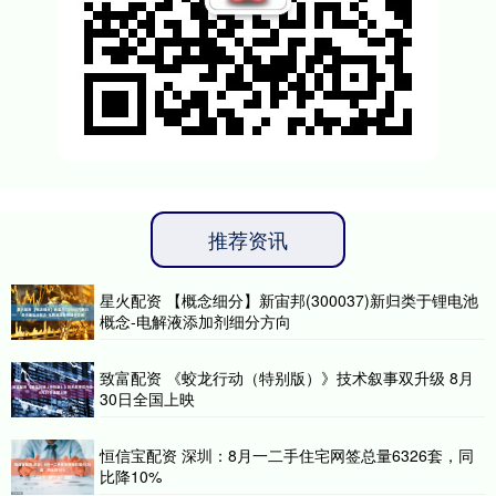
推荐资讯
星火配资 【概念细分】新宙邦(300037)新归类于锂电池
概念-电解液添加剂细分方向
致富配资 《蛟龙行动（特别版）》技术叙事双升级 8月
30日全国上映
恒信宝配资 深圳：8月一二手住宅网签总量6326套，同
比降10%