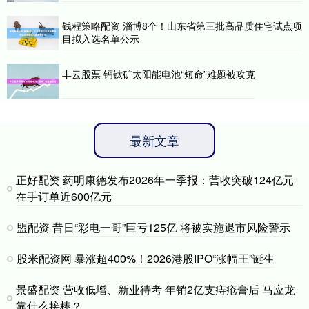
钱程策略配资 淄博8个！山东省第三批高品质住宅试点项
目拟入选名单公示
丰云股票 钙钛矿太阳能电池“短命”难题被攻克
最新文章
正好配资 药明康德发布2026年一季报：营收突破124亿元
在手订单近600亿元
盟配资 昔日“彩电一哥”巨亏125亿 将被实施退市风险警示
股米配资网 暴涨超400%！2026港股IPO“涨幅王”诞生
景盛配资 营收低增、新业待考 年销2亿支痔疮膏后 马应龙
靠什么接棒？