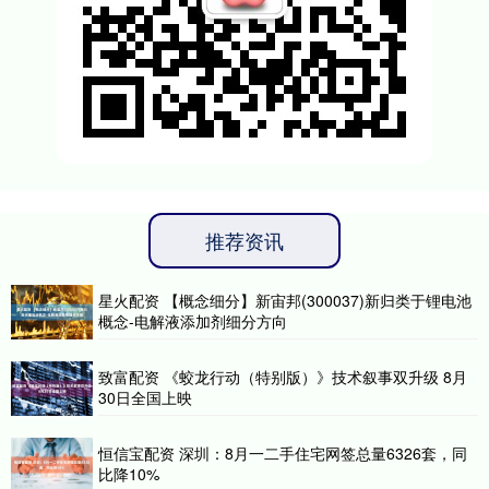
推荐资讯
星火配资 【概念细分】新宙邦(300037)新归类于锂电池
概念-电解液添加剂细分方向
致富配资 《蛟龙行动（特别版）》技术叙事双升级 8月
30日全国上映
恒信宝配资 深圳：8月一二手住宅网签总量6326套，同
比降10%