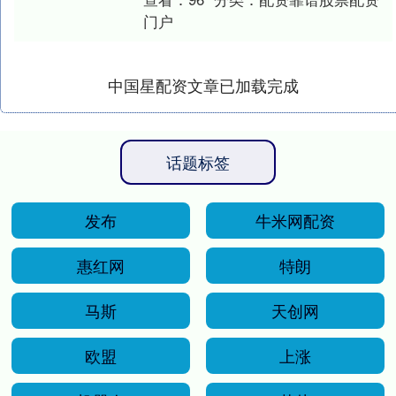
气而天真，至今仍....
门户
中国星配资文章已加载完成
话题标签
发布
牛米网配资
惠红网
特朗
马斯
天创网
欧盟
上涨