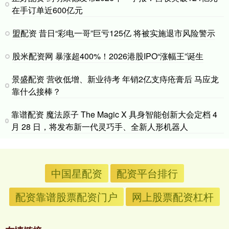
在手订单近600亿元
盟配资 昔日“彩电一哥”巨亏125亿 将被实施退市风险警示
股米配资网 暴涨超400%！2026港股IPO“涨幅王”诞生
景盛配资 营收低增、新业待考 年销2亿支痔疮膏后 马应龙
靠什么接棒？
靠谱配资 魔法原子 The Magic X 具身智能创新大会定档 4
月 28 日，将发布新一代灵巧手、全新人形机器人
中国星配资
配资平台排行
配资靠谱股票配资门户
网上股票配资杠杆