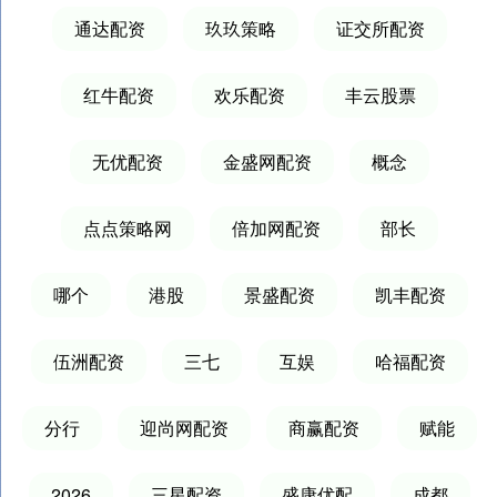
通达配资
玖玖策略
证交所配资
红牛配资
欢乐配资
丰云股票
无优配资
金盛网配资
概念
点点策略网
倍加网配资
部长
哪个
港股
景盛配资
凯丰配资
伍洲配资
三七
互娱
哈福配资
分行
迎尚网配资
商赢配资
赋能
2026
三星配资
盛康优配
成都