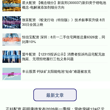
星火配资 【概念细分】新宙邦(300037)新归类于锂电池
概念-电解液添加剂细分方向
致富配资 《蛟龙行动（特别版）》技术叙事双升级 8月
30日全国上映
恒信宝配资 深圳：8月一二手住宅网签总量6326套，同
比降10%
盟牛配资 【12315投诉公示】消费者投诉尚品宅配无故
拖延、无理拒绝履行三包义务问题
丰云股票 钙钛矿太阳能电池“短命”难题被攻克
最新文章
正好配资 药明康德发布2026年一季报：营收突破124亿元