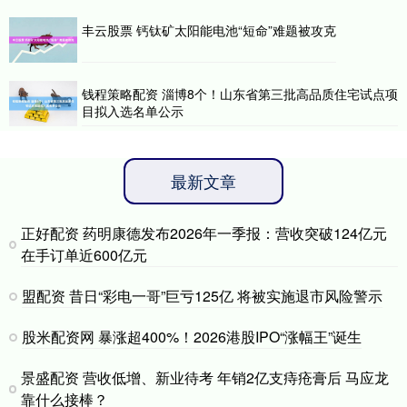
丰云股票 钙钛矿太阳能电池“短命”难题被攻克
钱程策略配资 淄博8个！山东省第三批高品质住宅试点项
目拟入选名单公示
最新文章
正好配资 药明康德发布2026年一季报：营收突破124亿元
在手订单近600亿元
盟配资 昔日“彩电一哥”巨亏125亿 将被实施退市风险警示
股米配资网 暴涨超400%！2026港股IPO“涨幅王”诞生
景盛配资 营收低增、新业待考 年销2亿支痔疮膏后 马应龙
靠什么接棒？