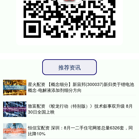
推荐资讯
星火配资 【概念细分】新宙邦(300037)新归类于锂电池
概念-电解液添加剂细分方向
致富配资 《蛟龙行动（特别版）》技术叙事双升级 8月
30日全国上映
恒信宝配资 深圳：8月一二手住宅网签总量6326套，同
比降10%