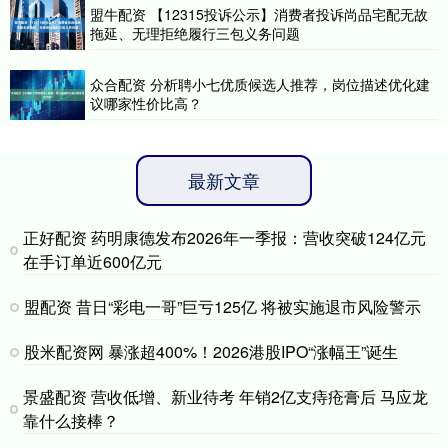
盟牛配资 【12315投诉公示】消费者投诉尚品宅配无故
拖延、无理拒绝履行三包义务问题
众合配资 分析聘小七优质候选人推荐，岗位描述优化建
议哪家性价比高？
最新文章
正好配资 药明康德发布2026年一季报：营收突破124亿元
在手订单近600亿元
盟配资 昔日“彩电一哥”巨亏125亿 将被实施退市风险警示
股米配资网 暴涨超400%！2026港股IPO“涨幅王”诞生
景盛配资 营收低增、新业待考 年销2亿支痔疮膏后 马应龙
靠什么接棒？