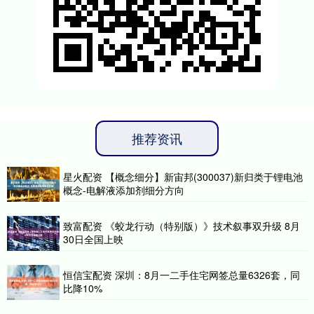
推荐资讯
星火配资 【概念细分】新宙邦(300037)新归类于锂电池
概念-电解液添加剂细分方向
致富配资 《蛟龙行动（特别版）》技术叙事双升级 8月
30日全国上映
恒信宝配资 深圳：8月一二手住宅网签总量6326套，同
比降10%