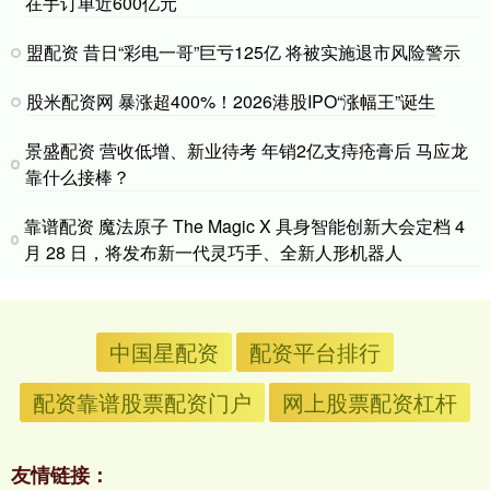
在手订单近600亿元
盟配资 昔日“彩电一哥”巨亏125亿 将被实施退市风险警示
股米配资网 暴涨超400%！2026港股IPO“涨幅王”诞生
景盛配资 营收低增、新业待考 年销2亿支痔疮膏后 马应龙
靠什么接棒？
靠谱配资 魔法原子 The Magic X 具身智能创新大会定档 4
月 28 日，将发布新一代灵巧手、全新人形机器人
中国星配资
配资平台排行
配资靠谱股票配资门户
网上股票配资杠杆
友情链接：