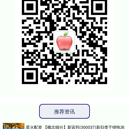
推荐资讯
星火配资 【概念细分】新宙邦(300037)新归类于锂电池