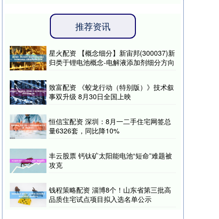
推荐资讯
星火配资 【概念细分】新宙邦(300037)新
归类于锂电池概念-电解液添加剂细分方向
致富配资 《蛟龙行动（特别版）》技术叙
事双升级 8月30日全国上映
恒信宝配资 深圳：8月一二手住宅网签总
量6326套，同比降10%
丰云股票 钙钛矿太阳能电池“短命”难题被
攻克
钱程策略配资 淄博8个！山东省第三批高
品质住宅试点项目拟入选名单公示