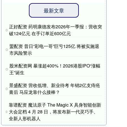
最新文章
正好配资 药明康德发布2026年一季报：营收突
破124亿元 在手订单近600亿元
盟配资 昔日“彩电一哥”巨亏125亿 将被实施退
市风险警示
股米配资网 暴涨超400%！2026港股IPO“涨幅
王”诞生
景盛配资 营收低增、新业待考 年销2亿支痔疮
膏后 马应龙靠什么接棒？
靠谱配资 魔法原子 The Magic X 具身智能创新
大会定档 4 月 28 日，将发布新一代灵巧手、
全新人形机器人