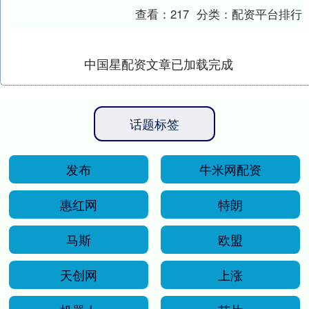
优质候选人以及精准的岗位描述有着迫切
查看：
217
分类：
配资平台排行
需求。聘小七作....
中国星配资文章已加载完成
话题标签
发布
牛米网配资
惠红网
特朗
马斯
欧盟
天创网
上涨