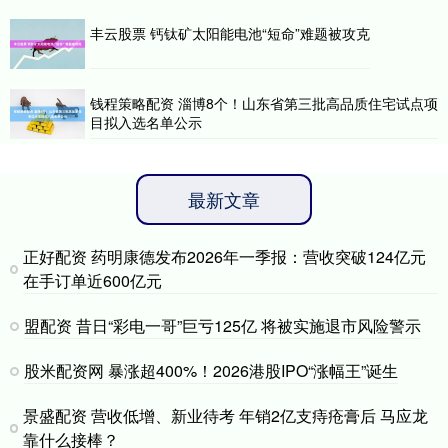
丰云股票 钙钛矿太阳能电池“短命”难题被攻克
钱程策略配资 淄博8个！山东省第三批高品质住宅试点项
目拟入选名单公示
最新文章
正好配资 药明康德发布2026年一季报：营收突破124亿元
在手订单近600亿元
盟配资 昔日“彩电一哥”巨亏125亿 将被实施退市风险警示
股米配资网 暴涨超400%！2026港股IPO“涨幅王”诞生
景盛配资 营收低增、新业待考 年销2亿支痔疮膏后 马应龙
靠什么接棒？