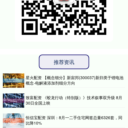
推荐资讯
星火配资 【概念细分】新宙邦(300037)新归类于锂电池
概念-电解液添加剂细分方向
致富配资 《蛟龙行动（特别版）》技术叙事双升级 8月
30日全国上映
恒信宝配资 深圳：8月一二手住宅网签总量6326套，同
比降10%